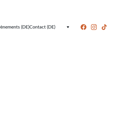
ènements (DE)
Contact (DE)
s"
nature, cousu entièrement à la main et 
doublé d'une peausserie