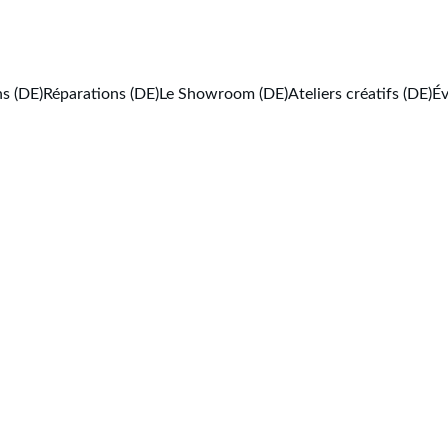
s (DE)
Réparations (DE)
Le Showroom (DE)
Ateliers créatifs (DE)
Év
pour chien "Hélio
Le collier sig